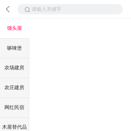
请输入关键字
馒头屋
哆唻堡
农场建房
农庄建房
网红民宿
木屋替代品